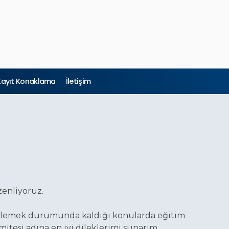
Kayıt Konaklama
İletişim
zenliyoruz.
 izlemek durumunda kaldığı konularda eğitim
itesi adına en iyi dileklerimi sunarım.