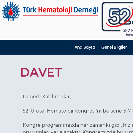
Ana Sayfa
Genel Bilgiler
DAVET
Değerli Katılımcılar,
52. Ulusal Hematoloji Kongresi’ni bu sene 3-7 
Kongre programımızda her zamanki gibi, hızl
oturumları yer alacaktır. Kongremizde buluşma