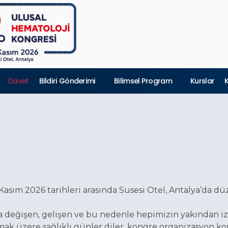
Davet
Bildiri Gönderimi
Bilimsel Program
Kurslar
Kasım 2026 tarihleri arasında Susesi Otel, Antalya’da dü
a değişen, gelişen ve bu nedenle hepimizin yakından
k üzere sağlıklı günler diler, kongre organizasyon kom